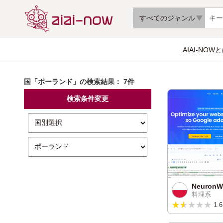
すべてのジャンル
AIAI-NOW
国「ポーランド」の検索結果：
7件
検索条件変更
NeuronWr
料理系
★★★★★
★★★★★
1.6