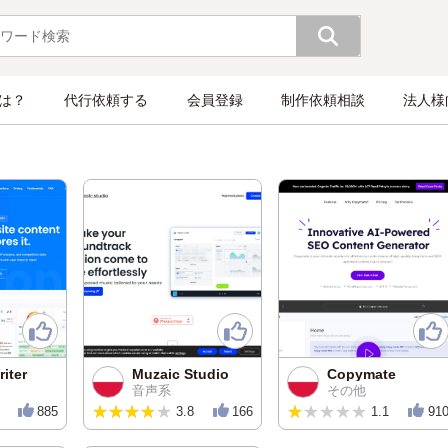
とは？
代行依頼する
会員登録
制作依頼相談
法人様
iter
Muzaic Studio
Copymate
音声系
その他
★★★★★
★★★★★
★★★★★
★★★★★
885
3.8
166
1.1
91