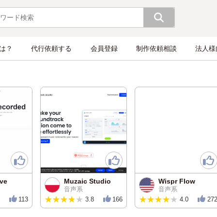
とは？
代行依頼する
会員登録
制作依頼相談
法人様
ve
Muzaic Studio
Wispr Flow
音声系
音声系
★★★★★
★★★★★
★★★★★
★★★★★
113
3.8
166
4.0
27