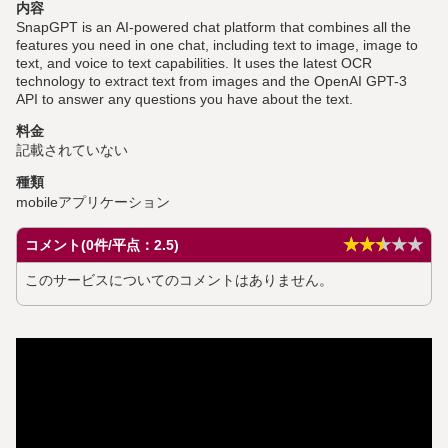
内容
SnapGPT is an AI-powered chat platform that combines all the
features you need in one chat, including text to image, image to
text, and voice to text capabilities. It uses the latest OCR
technology to extract text from images and the OpenAI GPT-3
API to answer any questions you have about the text.
料金
記載されていない
種類
mobileアプリケーション
★★★★★
★★★★★
コメント(0件/平点：2.5)
このサービスについてのコメントはありません。