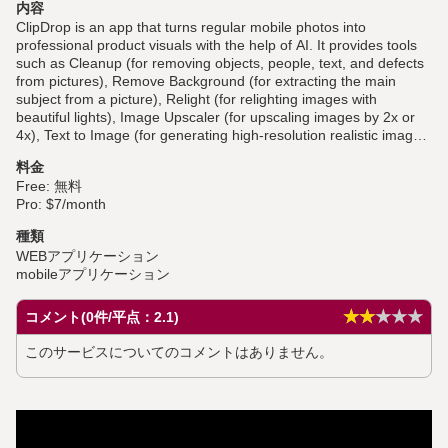
内容
ClipDrop is an app that turns regular mobile photos into
professional product visuals with the help of AI. It provides tools
such as Cleanup (for removing objects, people, text, and defects
from pictures), Remove Background (for extracting the main
subject from a picture), Relight (for relighting images with
beautiful lights), Image Upscaler (for upscaling images by 2x or
4x), Text to Image (for generating high-resolution realistic images
with AI), Replace Background (for teleporting objects anywhere
料金
with AI), Text Remover (for removing text from any image), and
Free: 無料
Reimagine XL (for creating multiple variants of an image with
Pro: $7/month
Stable Diffusion).
種類
WEBアプリケーション
mobileアプリケーション
★★★★★
★★★★★
コメント(0件/平点：2.1)
このサービスについてのコメントはありません。